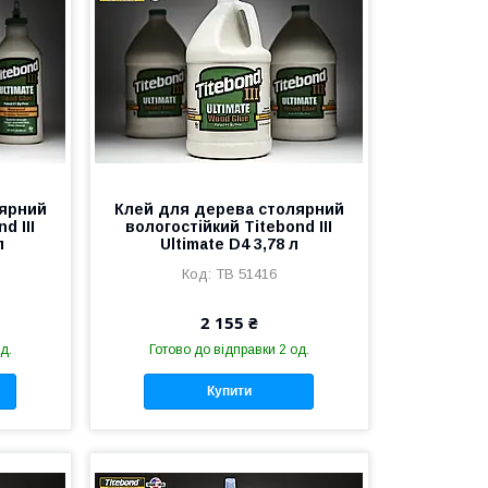
лярний
Клей для дерева столярний
d III
вологостійкий Titebond III
л
Ultimate D4 3,78 л
TB 51416
2 155 ₴
д.
Готово до відправки 2 од.
Купити