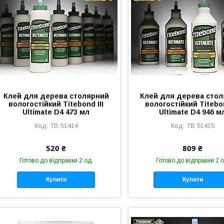
Клей для дерева столярний
Клей для дерева сто
вологостійкий Titebond III
вологостійкий Titebon
Ultimate D4 473 мл
Ultimate D4 946 м
TB 51414
TB 51415
520 ₴
809 ₴
Готово до відправки 2 од.
Готово до відправки 2 о
Купити
Купити