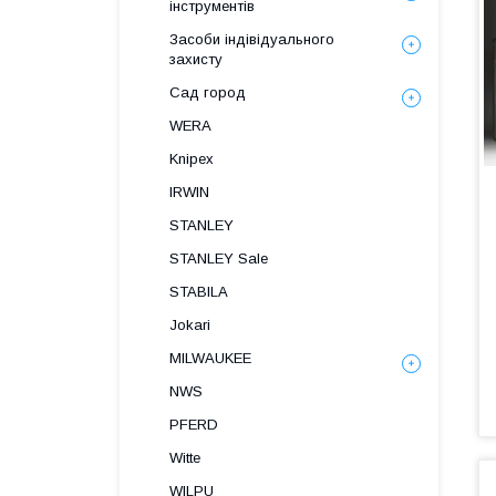
інструментів
Засоби індівідуального
захисту
Сад город
WERA
Knipex
IRWIN
STANLEY
STANLEY Sale
STABILA
Jokari
MILWAUKEE
NWS
PFERD
Witte
WILPU