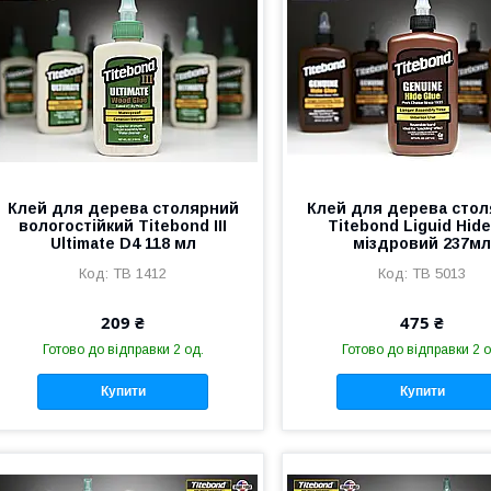
Клей для дерева столярний
Клей для дерева сто
вологостійкий Titebond III
Titebond Liguid Hid
Ultimate D4 118 мл
міздровий 237м
TB 1412
TB 5013
209 ₴
475 ₴
Готово до відправки 2 од.
Готово до відправки 2 о
Купити
Купити