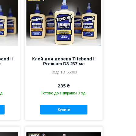
ond II
Клей для дерева Titebond II
л
Premium D3 237 мл
TB 55003
235 ₴
д.
Готово до відправки 3 од.
Купити