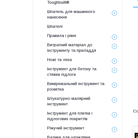
Toughbuilt®
Шпатель для машинного
нанесення
Шпателі
Правила і рівні
Витратний матеріал до
інструменту та приладдя
Ножі та леза
Інструмент для бетону та
стяжки підлоги
Вимірювальний інструмент та
розмітка
Штукатурно-малярний
інструмент
Інструмент для плитки і
підлогових покриттів
Ріжучий інструмент
Валики для шпаклівки