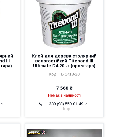
лярний
Клей для дерева столярний
d III
вологостійкий Titebond III
мтара)
Ultimate D4 20 кг (промтара)
TB 1418-20
7 560 ₴
Немає в наявності
+380 (98) 550-01-49
Ігор