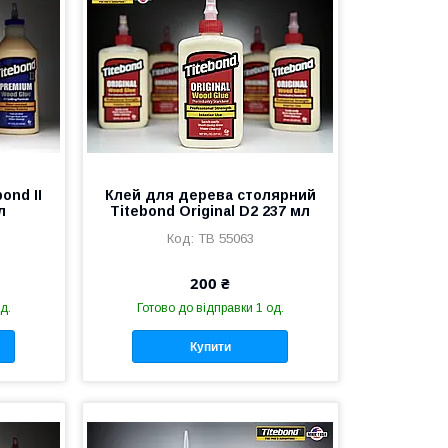
ond II
Клей для дерева столярний
л
Titebond Original D2 237 мл
TB 55063
200 ₴
д.
Готово до відправки 1 од.
Купити