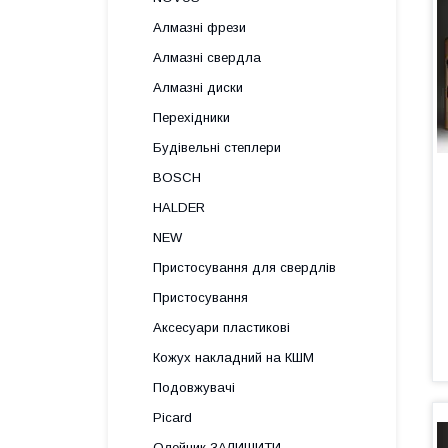
Алмазні фрези
Алмазні свердла
Алмазні диски
Перехідники
Будівельні степлери
BOSCH
HALDER
NEW
Пристосування для свердлів
Пристосування
Аксесуари пластикові
Кожух накладний на КШМ
Подовжувачі
Picard
Олейник ЗАЛИШИТИ