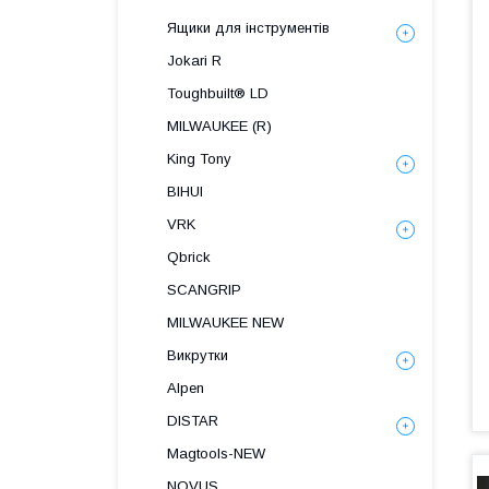
Ящики для інструментів
Jokari R
Toughbuilt® LD
MILWAUKEE (R)
King Tony
BIHUI
VRK
Qbrick
SCANGRIP
MILWAUKEE NEW
Викрутки
Alpen
DISTAR
Magtools-NEW
NOVUS