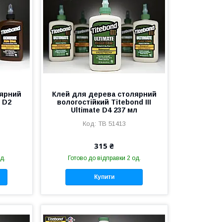
лярний
Клей для дерева столярний
e D2
вологостійкий Titebond III
л
Ultimate D4 237 мл
TB 51413
315 ₴
д.
Готово до відправки 2 од.
Купити