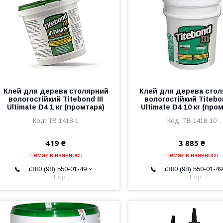
Клей для дерева столярний
Клей для дерева сто
вологостійкий Titebond III
вологостійкий Titebon
Ultimate D4 1 кг (промтара)
Ultimate D4 10 кг (про
TB 1418-1
TB 1418-10
419 ₴
3 885 ₴
Немає в наявності
Немає в наявності
+380 (98) 550-01-49
+380 (98) 550-01-49
Ігор
Ігор