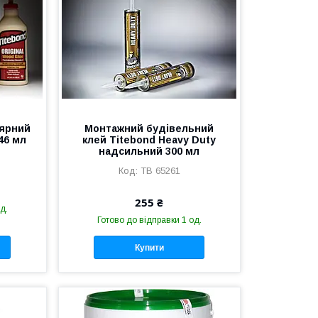
лярний
​​​​​​​Монтажний будівельний
946 мл
клей Titebond Heavy Duty
надсильний 300 мл
TB 65261
255 ₴
д.
Готово до відправки 1 од.
Купити