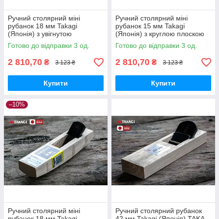
Ручний столярний міні
Ручний столярний міні
рубанок 18 мм Takagi
рубанок 15 мм Takagi
(Японія) з увігнутою
(Японія) з круглою плоскою
підошвою
підошвою
Готово до відправки 3 од.
Готово до відправки 3 од.
2 810,70
2 810,70
₴
₴
3 123 ₴
3 123 ₴
Купити
Купити
–10%
Ручний столярний міні
Ручний столярний рубанок
рубанок 18 мм Takagi
42 мм Takagi (Японія) TAKA