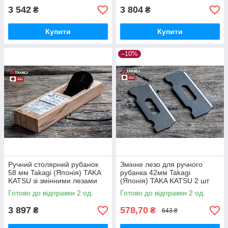
3 542
3 804
₴
₴
Купити
Купити
–10%
Ручний столярний рубанок
Змінне лезо для ручного
58 мм Takagi (Японія) TAKA
рубанка 42мм Takagi
KATSU зі змінними лезами
(Японія) TAKA KATSU 2 шт
Готово до відправки 2 од.
Готово до відправки 2 од.
3 897
578,70
₴
₴
643 ₴