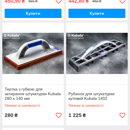
450,90
442,80
₴
₴
501 ₴
492 ₴
Купити
Купити
Тертка з губкою для
затирання штукатурки Kubala
Рубанок для штукатурки
280 х 140 мм
кутовий Kubala 1402
Немає в наявності
Немає в наявності
280
1 225
₴
₴