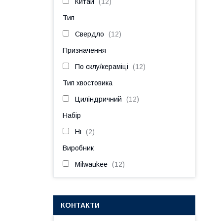
Китай
12
Тип
Свердло
12
Призначення
По склу/кераміці
12
Тип хвостовика
Циліндричний
12
Набір
Ні
2
Виробник
Milwaukee
12
КОНТАКТИ