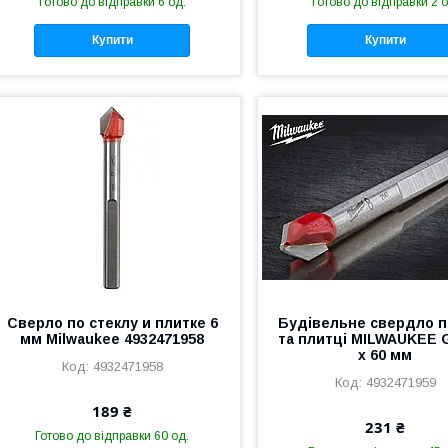
Готово до відправки 6 од.
Готово до відправки 2 о
Купити
Купити
Сверло по стеклу и плитке 6
Будівельне свердло п
мм Milwaukee 4932471958
та плитці MILWAUKEE G
x 60 мм
4932471958
4932471959
189 ₴
231 ₴
Готово до відправки 60 од.