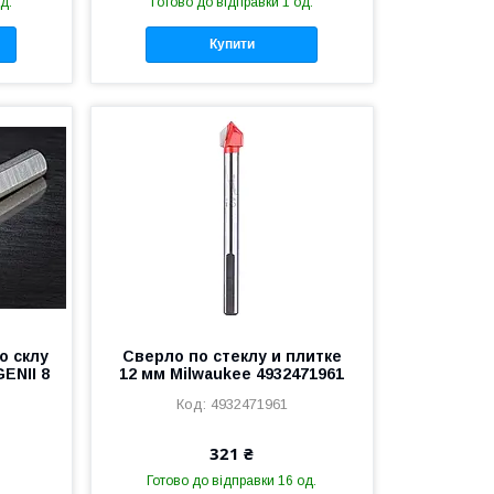
д.
Готово до відправки 1 од.
Купити
о склу
Сверло по стеклу и плитке
ENII 8
12 мм Milwaukee 4932471961
4932471961
321 ₴
Готово до відправки 16 од.