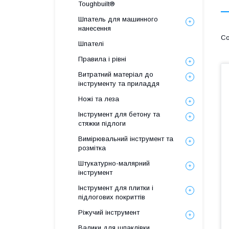
Toughbuilt®
Шпатель для машинного
нанесення
Шпателі
Правила і рівні
Витратний матеріал до
інструменту та приладдя
Ножі та леза
Інструмент для бетону та
стяжки підлоги
Вимірювальний інструмент та
розмітка
Штукатурно-малярний
інструмент
Інструмент для плитки і
підлогових покриттів
Ріжучий інструмент
Валики для шпаклівки