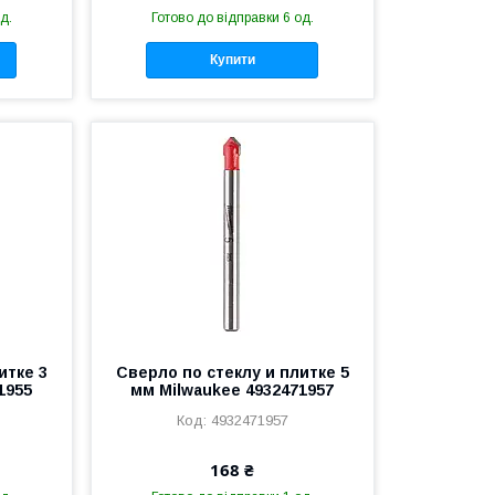
д.
Готово до відправки 6 од.
Купити
итке 3
Сверло по стеклу и плитке 5
1955
мм Milwaukee 4932471957
4932471957
168 ₴