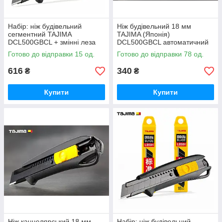
Набір: ніж будівельний
Ніж будівельний 18 мм
сегментний TAJIMA
TAJIMA (Японія)
DCL500GBCL + змінні леза
DCL500GBCL автоматичний
20 шт
фіксатор
Готово до відправки 15 од.
Готово до відправки 78 од.
616
340
₴
₴
Купити
Купити
Ніж канцелярський 18 мм
Набір: ніж будівельний