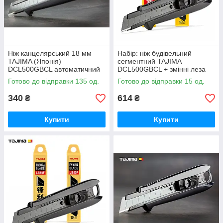
Ніж канцелярський 18 мм
Набір: ніж будівельний
TAJIMA (Японія)
сегментний TAJIMA
DCL500GBCL автоматичний
DCL500GBCL + змінні леза
фіксатор
20 шт
Готово до відправки 135 од.
Готово до відправки 15 од.
340
614
₴
₴
Купити
Купити