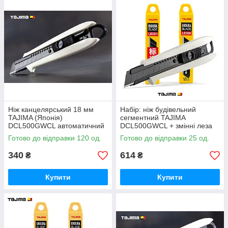
Ніж канцелярський 18 мм
Набір: ніж будівельний
TAJIMA (Японія)
сегментний TAJIMA
DCL500GWCL автоматичний
DCL500GWCL + змінні леза
фіксатор
20 шт
Готово до відправки 120 од.
Готово до відправки 25 од.
340
614
₴
₴
Купити
Купити