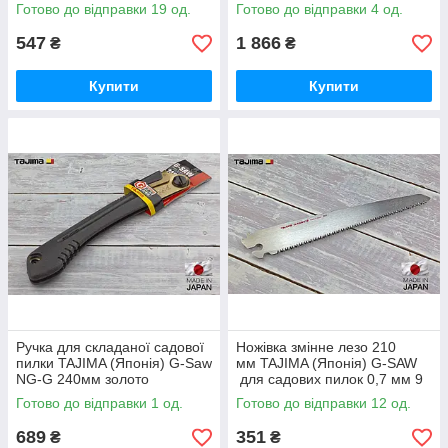
силіконова ручка 210 мм
Готово до відправки 19 од.
Готово до відправки 4 од.
547
1 866
₴
₴
Купити
Купити
Ручка для складаної садової
Ножівка змінне лезо 210
пилки TAJIMA (Японія) G-Saw
мм TAJIMA (Японія) G-SAW
NG-G 240мм золото
для садових пилок 0,7 мм 9
TPI
Готово до відправки 1 од.
Готово до відправки 12 од.
689
351
₴
₴