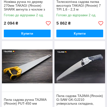
Ножівка ручна по дереву
Телескопічна садова пилка
270мм TAKAGI (Японія)
висоторіз TAKAGI (Японія) 7
SHARK вигнута з чохлом⁠ з
TPI 1,6 - 2,3 м
фторопластовим покриттям 7
Готово до відправки 2 од.
Готово до відправки 2 од.
TPI
2 094
5 862
₴
₴
Купити
Купити
Пила садова TAJIMA (Японія)
Пила садова ручна TAJIMA
G-SAW GK-GJ210
(Японія) PUT-450 мм
універсальна складана,