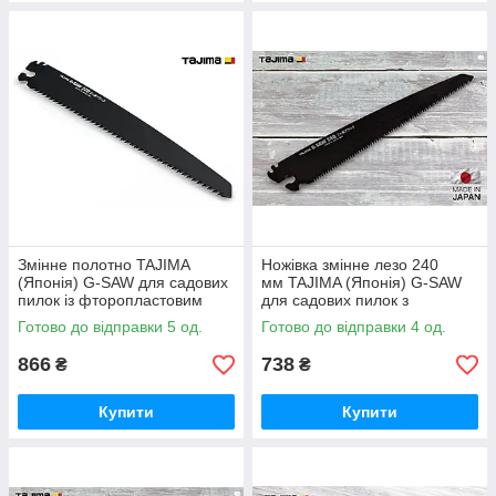
Змінне полотно TAJIMA
Ножівка змінне лезо 240
(Японія) G-SAW для садових
мм TAJIMA (Японія) G-SAW
пилок із фторопластовим
для садових пилок з
покриттям 0,8 мм 270 мм 9
фторопластовим покриттям
Готово до відправки 5 од.
Готово до відправки 4 од.
TPI
0,7 мм 9 TPI
866
738
₴
₴
Купити
Купити