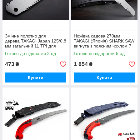
Змінне полотно для
Ножівка садова 270мм
дерева TAKAGI Japan 125/0,8
TAKAGI (Японія) SHARK SAW
мм загальний 11 TPI для
вигнута з поясним чохлом 7
пили 107210
TPI
Готово до відправки 3 од.
Готово до відправки 5 од.
473
1 854
₴
₴
Купити
Купити