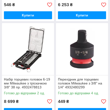
546
6 253
₴
₴
Купити
Купити
Набір торцевих головок 6-19
Перехідник для торцевих
мм Milwaukee з тріскачкою
головок Milwaukee з 3/8" на
3/8" 38 пр. 4932478813
1/4" 4932480299
Готово до відправки 2 од.
Готово до відправки 4 од.
8 699
449
₴
₴