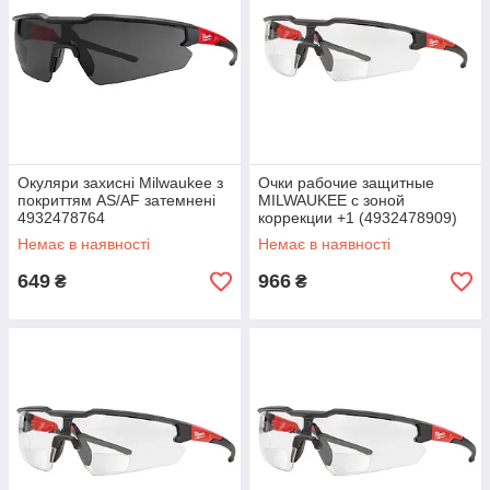
Окуляри захисні Milwaukee з
Очки рабочие защитные
покриттям AS/AF затемнені
MILWAUKEE с зоной
4932478764
коррекции +1 (4932478909)
Немає в наявності
Немає в наявності
649
966
₴
₴