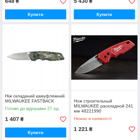
648
5 430
₴
₴
Купити
Купити
Ніж складаний камуфляжний
MILWAUKEE FASTBACK
Нож строительный
MILWAUKEE раскладной 241
Готово до відправки 27 од.
мм 48221990
1 407
Немає в наявності
₴
1 221
₴
Купити