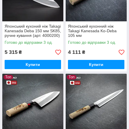
Японський кухоний ніж Takagi
Японський кухонний ніж
Kanesada Deba 150 мм SK85,
Takagi Kanesada Ko-Deba
ручне кування (арт. 4000200)
105 мм
Готово до відправки 3 од.
Готово до відправки 3 од.
5 315
4 111
₴
₴
Купити
Купити
Топ
Топ