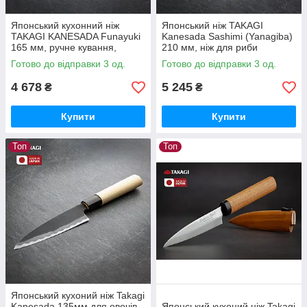
Японський кухонний ніж
Японський ніж TAKAGI
TAKAGI KANESADA Funayuki
Kanesada Sashimi (Yanagiba)
165 мм, ручне кування,
210 мм, ніж для риби
вуглецева сталь SK85
Готово до відправки 3 од.
Готово до відправки 3 од.
4 678
5 245
₴
₴
Купити
Купити
Топ
Топ
Японський кухоний ніж Takagi
Kanesada 135мм для овочів
Японський кухоний ніж Takagi