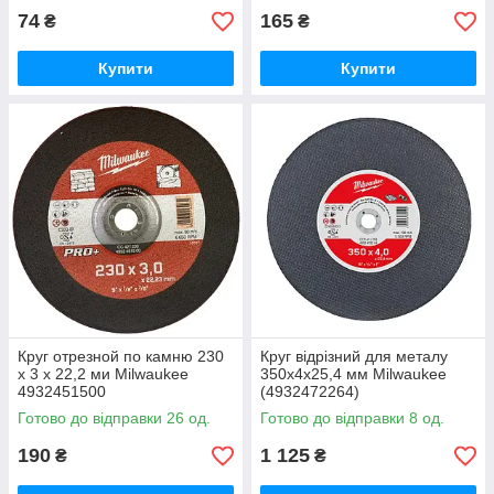
74
165
₴
₴
Купити
Купити
Круг отрезной по камню 230
Круг відрізний для металу
х 3 х 22,2 ми Milwaukee
350x4x25,4 мм Milwaukee
4932451500
(4932472264)
Готово до відправки 26 од.
Готово до відправки 8 од.
190
1 125
₴
₴