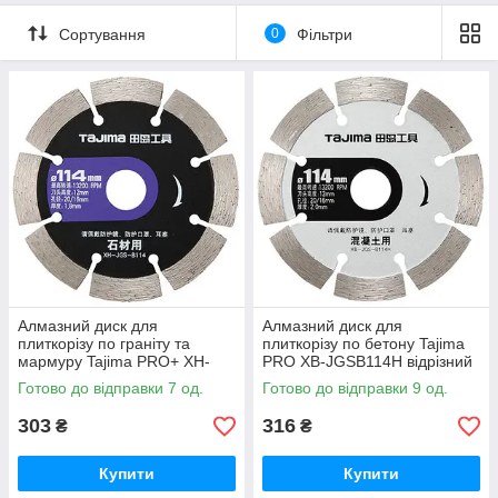
Сортування
0
Фільтри
Алмазний диск для
Алмазний диск для
плиткорізу по граніту та
плиткорізу по бетону Tajima
мармуру Tajima PRO+ XH-
PRO XB-JGSB114H відрізний
JGS-B114 відрізний 114 х 1,8
114 х 2 х 20 мм
Готово до відправки 7 од.
Готово до відправки 9 од.
х 20 мм
303
316
₴
₴
Купити
Купити