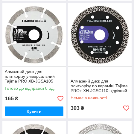
Алмазний диск для
плиткорізу універсальний
Tajima PRO XB-JGSA105
Алмазний диск для
відрізний 105 х 1,8 х 20 мм
плиткорізу по кераміці Tajima
Готово до відправки 8 од.
PRO+ XH-JGSC110 відрізний
110 х 1,3 х 20 мм
165
Немає в наявності
₴
393
₴
Купити