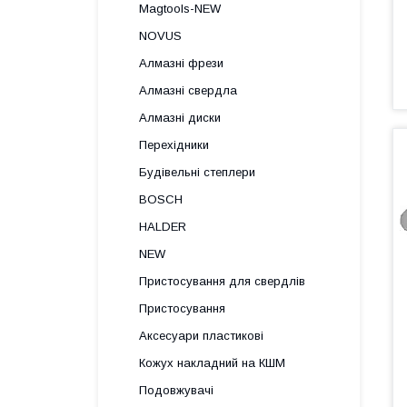
Magtools-NEW
NOVUS
Алмазні фрези
Алмазні свердла
Алмазні диски
Перехідники
Будівельні степлери
BOSCH
HALDER
NEW
Пристосування для свердлів
Пристосування
Аксесуари пластикові
Кожух накладний на КШМ
Подовжувачі