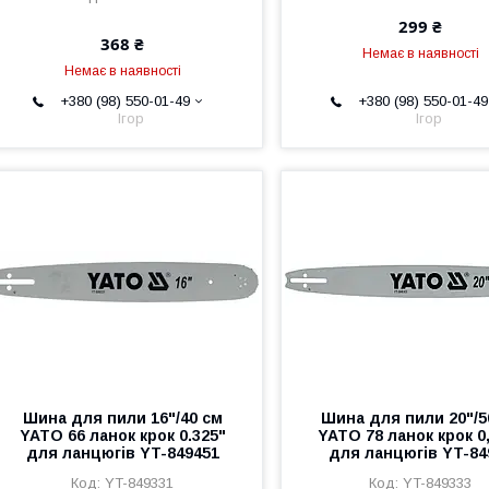
299 ₴
368 ₴
Немає в наявності
Немає в наявності
+380 (98) 550-01-49
+380 (98) 550-01-49
Ігор
Ігор
Шина для пили 16"/40 см
Шина для пили 20"/5
YATO 66 ланок крок 0.325"
YATO 78 ланок крок 0
для ланцюгів YT-849451
для ланцюгів YT-84
YT-849331
YT-849333