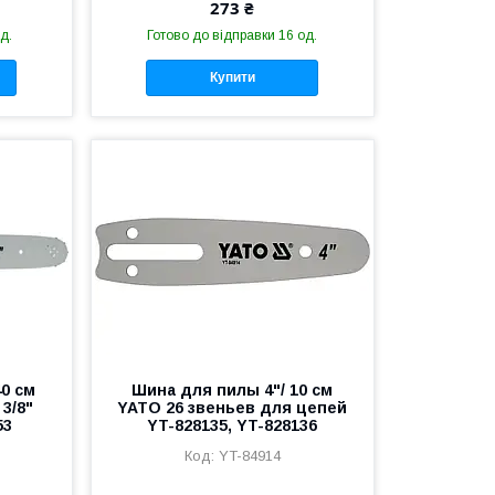
273 ₴
д.
Готово до відправки 16 од.
Купити
40 см
Шина для пилы 4"/ 10 см
3/8"
YATO 26 звеньев для цепей
53
YT-828135, YT-828136
YT-84914