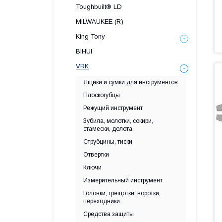
Toughbuilt® LD
MILWAUKEE (R)
King Tony
BIHUI
VRK
Ящики и сумки для инструментов
Плоскогубцы
Режущий инструмент
Зубила, молотки, сокири,
стамески, долота
Струбцины, тиски
Отвертки
Ключи
Измерительный инструмент
Головки, трещотки, воротки,
переходники..
Средства защиты