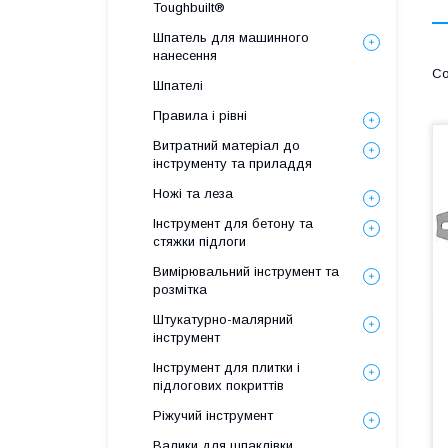
Toughbuilt®
Шпатель для машинного
нанесення
Шпателі
Правила і рівні
Витратний матеріал до
інструменту та приладдя
Ножі та леза
Інструмент для бетону та
стяжки підлоги
Вимірювальний інструмент та
розмітка
Штукатурно-малярний
інструмент
Інструмент для плитки і
підлогових покриттів
Ріжучий інструмент
Валики для шпаклівки