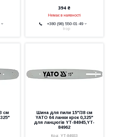
394 ₴
Немає в наявності
+380 (98) 550-01-49
Ігор
3 см
Шина для пили 15"/38 см
,325"
YATO 64 ланки крок 0,325"
для ланцюгів YT-84945,YT-
84962
YT-84933