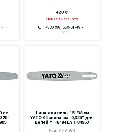
420 ₴
Немає в наявності
+380 (98) 550-01-49
Ігор
0 см
Шина для пилы 15"/38 см
,325"
YATO 64 звена шаг 0,325" для
905
цепей YT-84941,YT-84963
YT-84934