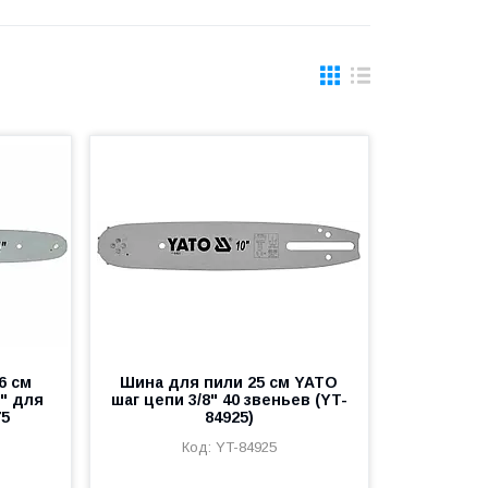
6 см
Шина для пили 25 см YATO
8" для
шаг цепи 3/8" 40 звеньев (YT-
75
84925)
YT-84925