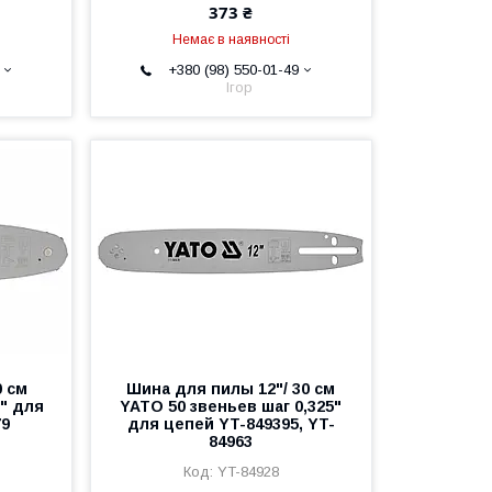
373 ₴
Немає в наявності
+380 (98) 550-01-49
Ігор
0 см
Шина для пилы 12"/ 30 см
8" для
YATO 50 звеньев шаг 0,325"
79
для цепей YT-849395, YT-
84963
YT-84928