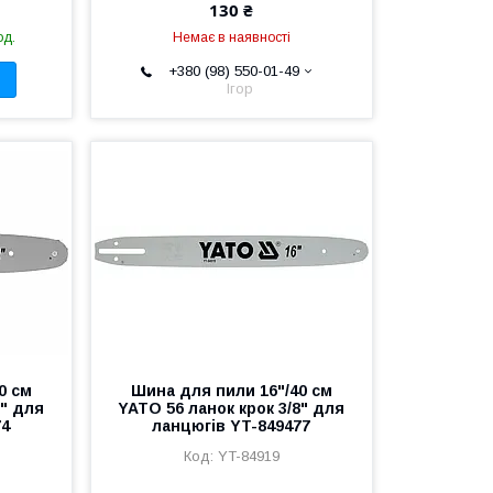
130 ₴
од.
Немає в наявності
+380 (98) 550-01-49
Ігор
0 см
Шина для пили 16"/40 см
8" для
YATO 56 ланок крок 3/8" для
74
ланцюгів YT-849477
YT-84919