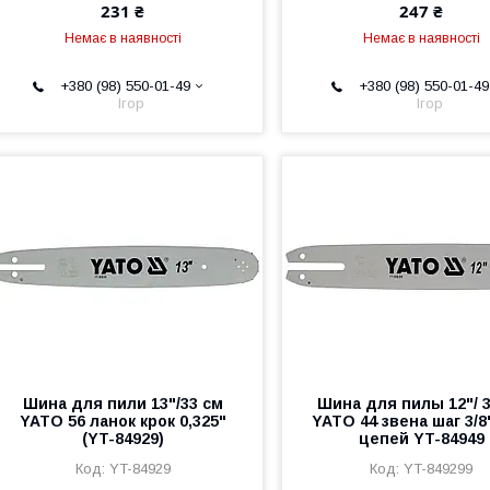
231 ₴
247 ₴
Немає в наявності
Немає в наявності
+380 (98) 550-01-49
+380 (98) 550-01-49
Ігор
Ігор
Шина для пили 13"/33 см
Шина для пилы 12"/ 
YATO 56 ланок крок 0,325"
YATO 44 звена шаг 3/8
(YT-84929)
цепей YT-84949
YT-84929
YT-849299