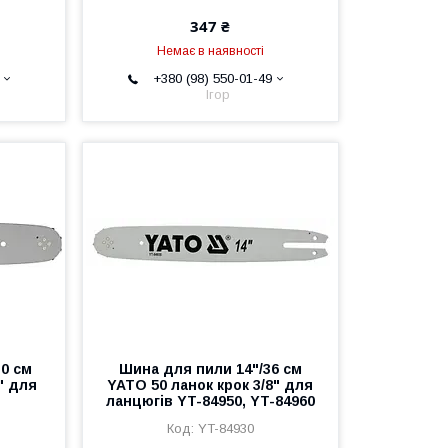
347 ₴
Немає в наявності
+380 (98) 550-01-49
Ігор
30 см
Шина для пили 14"/36 см
" для
YATO 50 ланок крок 3/8" для
ланцюгів YT-84950, YT-84960
YT-84930