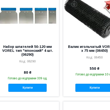
Набор шпателей 50-120 мм
Валик игольчатый VOR
VOREL тип "японский" 4 шт.
х 75 мм (06450)
(06290)
06450
06290
550 ₴
80 ₴
Готово до відправки 10 
Готово до відправки 339 од.
Купити
Купити