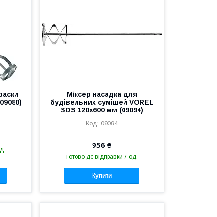
раски
Міксер насадка для
09080)
будівельних сумішей VOREL
SDS 120x600 мм (09094)
09094
956 ₴
д.
Готово до відправки 7 од.
Купити