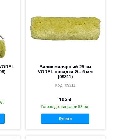
 VOREL
Валик малярный 25 см
08)
VOREL посадка Ø= 6 мм
(09311)
09311
195 ₴
од.
Готово до відправки 53 од.
Купити