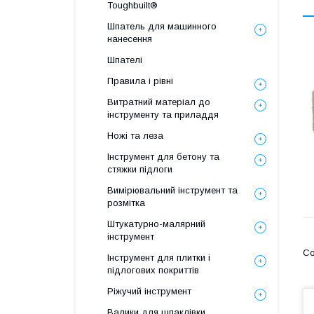
Toughbuilt®
Шпатель для машинного
нанесення
Шпателі
Правила і рівні
Витратний матеріал до
інструменту та приладдя
Ножі та леза
Інструмент для бетону та
стяжки підлоги
Вимірювальний інструмент та
розмітка
Штукатурно-малярний
інструмент
Інструмент для плитки і
підлогових покриттів
Ріжучий інструмент
Валики для шпаклівки