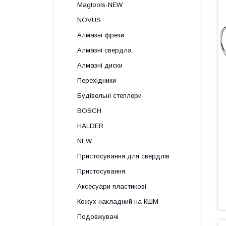
Magtools-NEW
NOVUS
Алмазні фрези
Алмазні свердла
Алмазні диски
Перехідники
Будівельні степлери
BOSCH
HALDER
NEW
Пристосування для свердлів
Пристосування
Аксесуари пластикові
Кожух накладний на КШМ
Подовжувачі