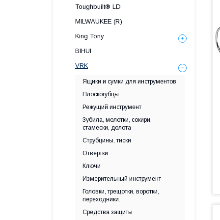
Toughbuilt® LD
MILWAUKEE (R)
King Tony
BIHUI
VRK
Ящики и сумки для инструментов
Плоскогубцы
Режущий инструмент
Зубила, молотки, сокири,
стамески, долота
Струбцины, тиски
Отвертки
Ключи
Измерительный инструмент
Головки, трещотки, воротки,
переходники..
Средства защиты