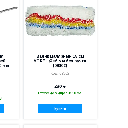
ля
Валик малярный 18 см
сей
VOREL Ø=6 мм без ручки
0 мм
(09302)
09302
230 ₴
Готово до відправки 10 од.
д.
Купити