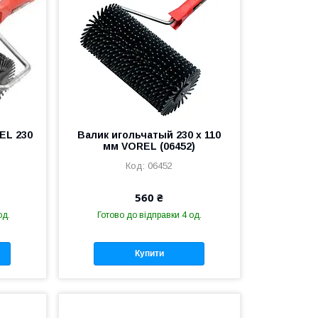
EL 230
Валик игольчатый 230 х 110
мм VOREL (06452)
06452
560 ₴
од.
Готово до відправки 4 од.
Купити