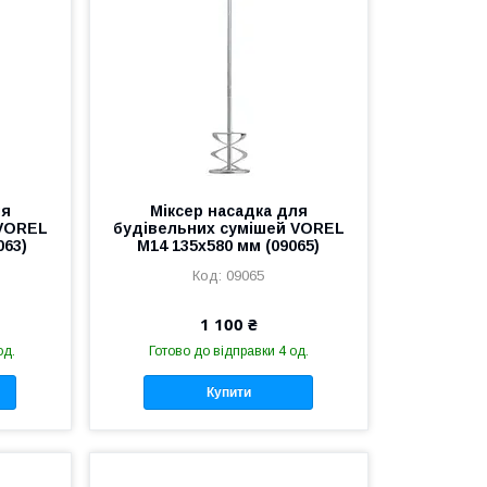
ля
Міксер насадка для
 VOREL
будівельних сумішей VOREL
063)
М14 135x580 мм (09065)
09065
1 100 ₴
од.
Готово до відправки 4 од.
Купити