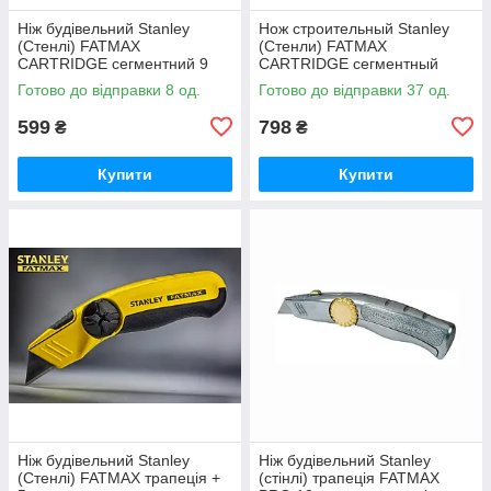
Ніж будівельний Stanley
Нож строительный Stanley
(Стенлі) FATMAX
(Стенли) FATMAX
CARTRIDGE сегментний 9
CARTRIDGE сегментный
мм гвинтовий і автофіксатор
18мм винтовой и авто
Готово до відправки 8 од.
Готово до відправки 37 од.
+ 6 лез
фиксатор + 6 лезвий
599
798
₴
₴
Купити
Купити
Ніж будівельний Stanley
Ніж будівельний Stanley
(Стенлі) FATMAX трапеція +
(стінлі) трапеція FATMAX