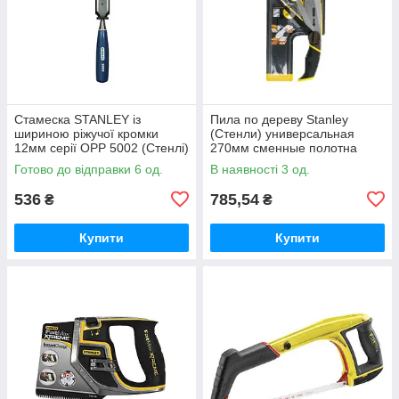
Стамеска STANLEY із
Пила по дереву Stanley
шириною ріжучої кромки
(Стенли) универсальная
12мм серії OPP 5002 (Стенлі)
270мм сменные полотна
250-200-150 мм/11-9-24TPI
Готово до відправки 6 од.
В наявності 3 од.
536
785,54
₴
₴
Купити
Купити