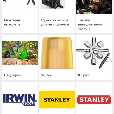
Монтажні
Сумки та ящики
Засоби
пістолети
для інструментів
індівідуального
захисту
Сад город
WERA
Knipex