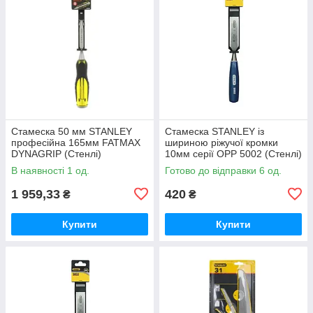
Стамеска 50 мм STANLEY
Стамеска STANLEY із
професійна 165мм FATMAX
шириною ріжучої кромки
DYNAGRIP (Стенлі)
10мм серії OPP 5002 (Стенлі)
В наявності 1 од.
Готово до відправки 6 од.
1 959,33
420
₴
₴
Купити
Купити