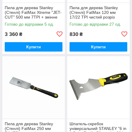
Пила для дерева Stanley
Пила для дерева Stanley
(Стенлі) FatMax Xtreme "JET-
(Стенлі) FatMax 120 мм
CUT" 500 мм 7TPI + змінне
17/22 TPI чистий розріз
полотно
японський тип двостороння
Готово до відправки 5 од.
Готово до відправки 27 од.
3 360
830
₴
₴
Купити
Купити
Пила для дерева Stanley
Шпатель-скребок
(Стенлі) FatMax 250 мм
універсальний STANLEY "6 in