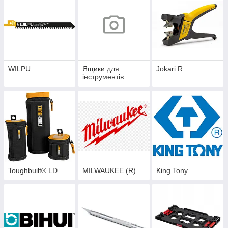
WILPU
Ящики для
Jokari R
інструментів
Toughbuilt® LD
MILWAUKEE (R)
King Tony