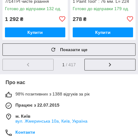
7/14TPI чисте різання
1 Paint Tool" : 76 мм. L= 224
двостороння гнучка
мм.
Готово до відправки 132 од.
Готово до відправки 179 од.
1 292
278
₴
₴
Купити
Купити
Показати ще
1
/ 417
Про нас
98% позитивних з 1388 відгуків за рік
Працює з 22.07.2015
м. Київ
вул. Жмеринська 10а, Київ, Україна
Контакти