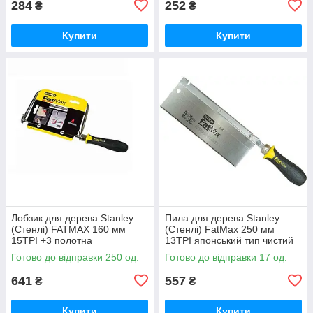
284
252
₴
₴
Купити
Купити
Лобзик для дерева Stanley
Пила для дерева Stanley
(Стенлі) FATMAX 160 мм
(Стенлі) FatMax 250 мм
15TPI +3 полотна
13TPI японський тип чистий
різ обвушкова
Готово до відправки 250 од.
Готово до відправки 17 од.
641
557
₴
₴
Купити
Купити