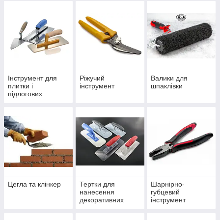
Інструмент для
Ріжучий
Валики для
плитки і
інструмент
шпаклівки
підлогових
покриттів
Цегла та клінкер
Тертки для
Шарнірно-
нанесення
губцевий
декоративних
інструмент
матеріалів