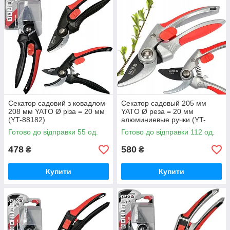
Секатор садовий з ковадлом
Секатор садовый 205 мм
208 мм YATO Ø різа = 20 мм
YATO Ø реза = 20 мм
(YT-88182)
алюминиевые ручки (YT-
88183)
Готово до відправки 55 од.
Готово до відправки 112 од.
478
580
₴
₴
Купити
Купити