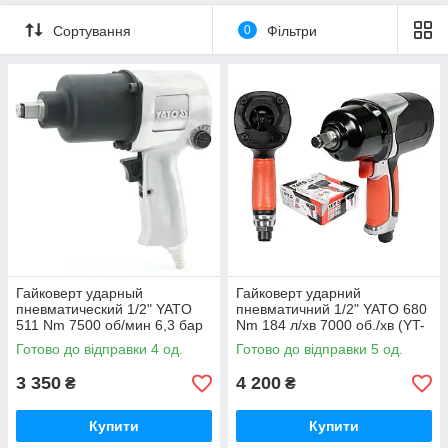
Сортування
0
Фільтри
Гайковерт ударный
Гайковерт ударний
пневматический 1/2" YATO
пневматичний 1/2" YATO 680
511 Nm 7500 об/мин 6,3 бар
Nm 184 л/хв 7000 об./хв (YT-
(YT-09511)
09524)
Готово до відправки 4 од.
Готово до відправки 5 од.
3 350
4 200
₴
₴
Купити
Купити