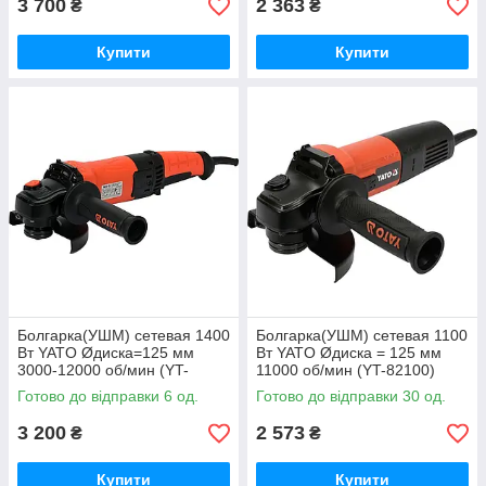
3 700
2 363
₴
₴
Купити
Купити
Болгарка(УШМ) сетевая 1400
Болгарка(УШМ) сетевая 1100
Вт YATO Øдиска=125 мм
Вт YATO Øдиска = 125 мм
3000-12000 об/мин (YT-
11000 об/мин (YT-82100)
82099)
Готово до відправки 6 од.
Готово до відправки 30 од.
3 200
2 573
₴
₴
Купити
Купити