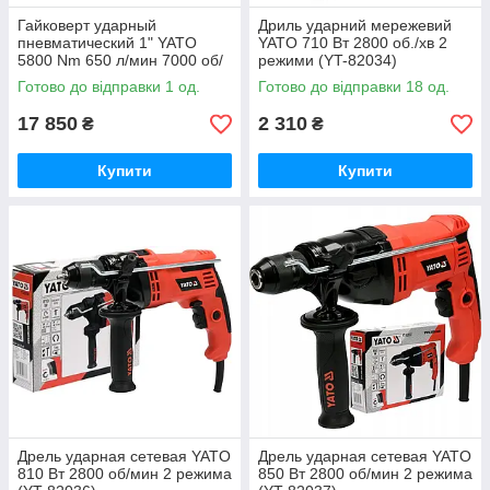
Гайковерт ударный
Дриль ударний мережевий
пневматический 1" YATO
YATO 710 Вт 2800 об./хв 2
5800 Nm 650 л/мин 7000 об/
режими (YT-82034)
мин (YT-09620)
Готово до відправки 1 од.
Готово до відправки 18 од.
17 850
2 310
₴
₴
Купити
Купити
Дрель ударная сетевая YATO
Дрель ударная сетевая YATO
810 Вт 2800 об/мин 2 режима
850 Вт 2800 об/мин 2 режима