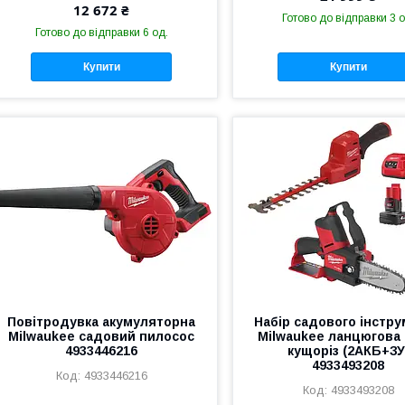
12 672 ₴
Готово до відправки 3 о
Готово до відправки 6 од.
Купити
Купити
Повітродувка акумуляторна
Набір садового інстр
Milwaukee садовий пилосос
Milwaukee ланцюгова 
4933446216
кущоріз (2АКБ+ЗУ
4933493208
4933446216
4933493208