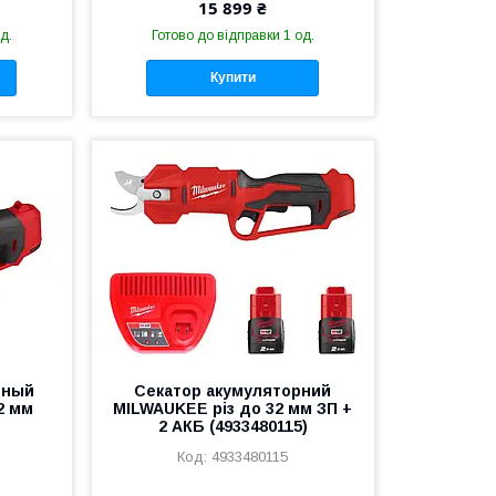
15 899 ₴
д.
Готово до відправки 1 од.
Купити
рный
Секатор акумуляторний
2 мм
MILWAUKEE різ до 32 мм ЗП +
2 АКБ (4933480115)
4933480115