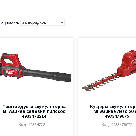
Повітродувка акумуляторна
Кущоріз акумулято
Milwaukee садовий пилосос
Milwaukee лезо 20 
4933472214
4933479675
4933472214
4933479675