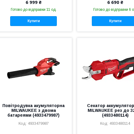
6 999 ₴
6 690 ₴
Готово до відправки 11 од.
Готово до відправки 6 о
Купити
Купити
Повітродувка акумуляторна
Секатор аккумулято
MILWAUKEE з двома
MILWAUKEE рез до 3
батареями (4933479987)
(4933480114)
4933479987
4933480114