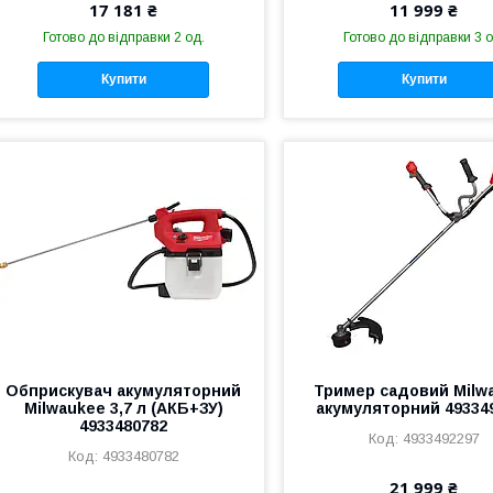
17 181 ₴
11 999 ₴
Готово до відправки 2 од.
Готово до відправки 3 о
Купити
Купити
Обприскувач акумуляторний
Тример садовий Milw
Milwaukee 3,7 л (АКБ+ЗУ)
акумуляторний 49334
4933480782
4933492297
4933480782
21 999 ₴