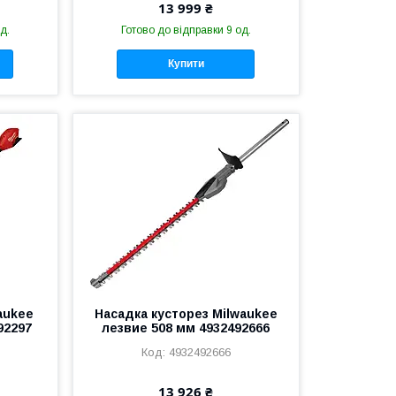
13 999 ₴
д.
Готово до відправки 9 од.
Купити
aukee
Насадка кусторез Milwaukee
92297
лезвие 508 мм 4932492666
4932492666
13 926 ₴