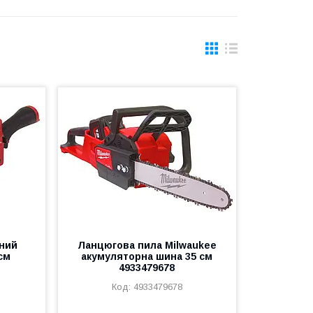
рний
Ланцюгова пила Milwaukee
см
акумуляторна шина 35 см
4933479678
4933479678