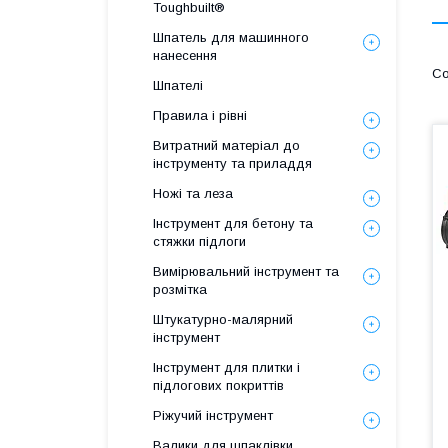
Toughbuilt®
Шпатель для машинного
нанесення
Шпателі
Правила і рівні
Витратний матеріал до
інструменту та приладдя
Ножі та леза
Інструмент для бетону та
стяжки підлоги
Вимірювальний інструмент та
розмітка
Штукатурно-малярний
інструмент
Інструмент для плитки і
підлогових покриттів
Ріжучий інструмент
Валики для шпаклівки