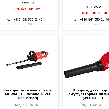
7 999 ₴
35 025 ₴
Немає в наявності
Немає в наявності
+380 (98) 550-01-49
+380 (98) 550-01-49
Ігор
Ігор
Кусторез аккумуляторный
Воздуходувка садо
MILWAUKEE лезвие 45 см
аккумуляторная MILW
(4933493293)
(4933493301)
4933493293
4933493301