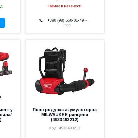
д.
Немає в наявності
+380 (98) 550-01-49
Ігор
ументу
Повітродувка акумуляторна
пила/
MILWAUKEE ранцева
)
(4933493212)
4933493212