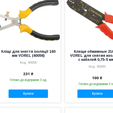
Кліщі для зняття ізоляції 160
Клещи обжимные 21
мм VOREL (40056)
VOREL для снятия из
с кабелей 0,75-5 м
40056
45000
231 ₴
100 ₴
Готово до відправки 3 од.
Готово до відправки 3 о
Купити
Купити