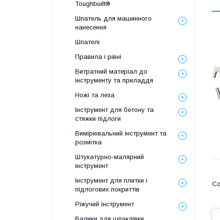
Toughbuilt®
Шпатель для машинного
нанесення
Шпателі
Правила і рівні
Витратний матеріал до
інструменту та приладдя
Ножі та леза
Інструмент для бетону та
стяжки підлоги
Вимірювальний інструмент та
розмітка
Штукатурно-малярний
інструмент
Інструмент для плитки і
підлогових покриттів
Ріжучий інструмент
Валики для шпаклівки