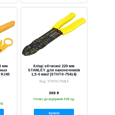
5 мм
Кліщі обтискні 220 мм
нных
STANLEY для наконечників
 RJ45
1,5-0 мм2 (STHT0-75414)
STHT0-75414
368 ₴
Готово до відправки 849 од.
од.
Купити