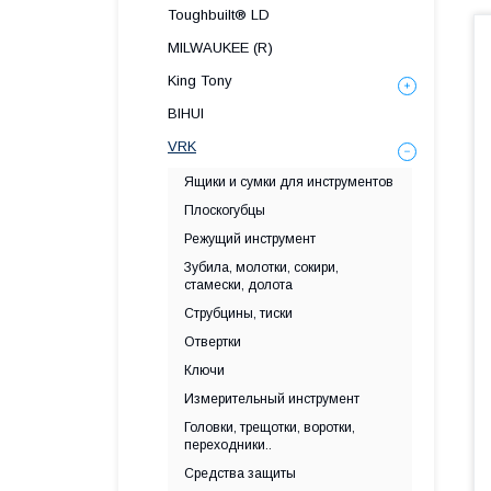
Toughbuilt® LD
MILWAUKEE (R)
King Tony
BIHUI
VRK
Ящики и сумки для инструментов
Плоскогубцы
Режущий инструмент
Зубила, молотки, сокири,
стамески, долота
Струбцины, тиски
Отвертки
Ключи
Измерительный инструмент
Головки, трещотки, воротки,
переходники..
Средства защиты