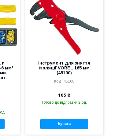
 и
Інструмент для зняття
-6 мм²
ізоляції VOREL 165 мм
ыми
(45100)
шт.
45100
105 ₴
Готово до відправки 2 од.
 од.
Купити