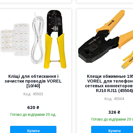
Кліщі для обтискання і
Клещи обжимные 19
зачистки проводів VOREL
VOREL для телефо
[10/40]
сетевых коннекторов
RJ10 RJ11 (45504)
45503
45504
620 ₴
326 ₴
Готово до відправки 20 од.
Готово до відправки 20 
Купити
Купити