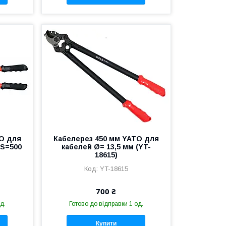
TO для
Кабелерез 450 мм YATO для
 S=500
кабелей Ø= 13,5 мм (YT-
18615)
YT-18615
700 ₴
д.
Готово до відправки 1 од.
Купити