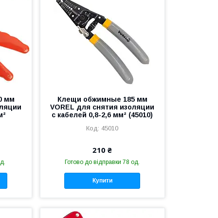
0 мм
Клещи обжимные 185 мм
оляции
VOREL для снятия изоляции
м²
с кабелей 0,8-2,6 мм² (45010)
45010
210 ₴
д.
Готово до відправки 78 од.
Купити