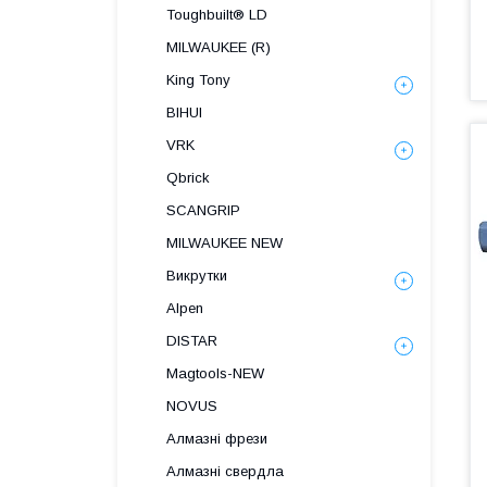
Toughbuilt® LD
MILWAUKEE (R)
King Tony
BIHUI
VRK
Qbrick
SCANGRIP
MILWAUKEE NEW
Викрутки
Alpen
DISTAR
Magtools-NEW
NOVUS
Алмазні фрези
Алмазні свердла