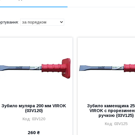
Зубило муляра 200 мм VIROK
Зубило каменщика 25
(03V120)
VIROK с прорезине
ручкою (03V125)
03V120
03V125
260 ₴