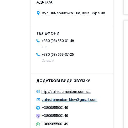
вул. Жмеринська 10а, Київ, Україна
+380 (98) 550-01-49
Ігор
+380 (68) 669-07-25
Олексій
http://zainstrumentom.com.ua
zainstrumentom.kiev@gmail.com
+380985500149
+380985500149
+380985500149