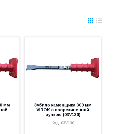
0 мм
Зубило каменщика 300 мм
нной
VIROK с прорезиненной
ручкою (03V130)
03V130