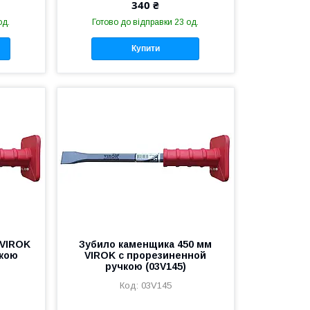
340 ₴
од.
Готово до відправки 23 од.
Купити
 VIROK
Зубило каменщика 450 мм
чкою
VIROK с прорезиненной
ручкою (03V145)
03V145