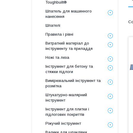
Toughbuilt®
Шпатель для машинного
нанесення
Шпателі
Правила і рівні
Витратний матеріал до
інструменту та приладдя
Ножі та леза
Інструмент для бетону та
стяжки підлоги
Вимірювальний інструмент та
розмітка
Штукатурно-малярний
інструмент
Інструмент для плитки і
підлогових покриттів
Ріжучий інструмент
Валики для шпаклівки