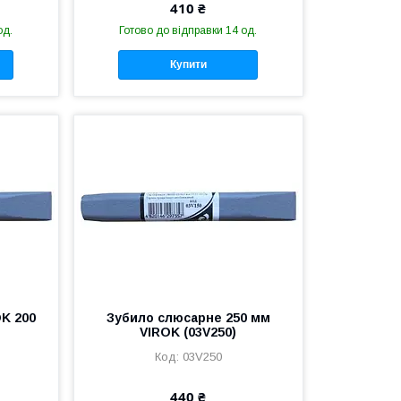
410 ₴
од.
Готово до відправки 14 од.
Купити
K 200
Зубило слюсарне 250 мм
VIROK (03V250)
03V250
440 ₴