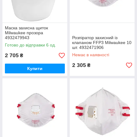
Маска захисна щиток
Milwaukee прозора
4932479943
Розпіратор захисний із
клапаном FFP3 Milwaukee 10
Готово до відправки 6 од.
шт. 4932471906
2 705
Немає в наявності
₴
2 305
₴
Купити