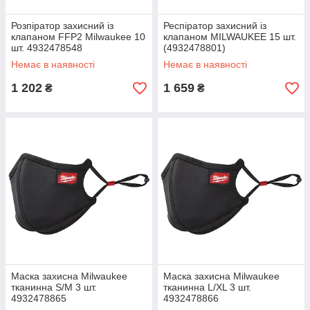
Розпіратор захисний із
Респіратор захисний із
клапаном FFP2 Milwaukee 10
клапаном MILWAUKEE 15 шт.
шт. 4932478548
(4932478801)
Немає в наявності
Немає в наявності
1 202
1 659
₴
₴
Маска захисна Milwaukee
Маска захисна Milwaukee
тканинна S/M 3 шт.
тканинна L/XL 3 шт.
4932478865
4932478866