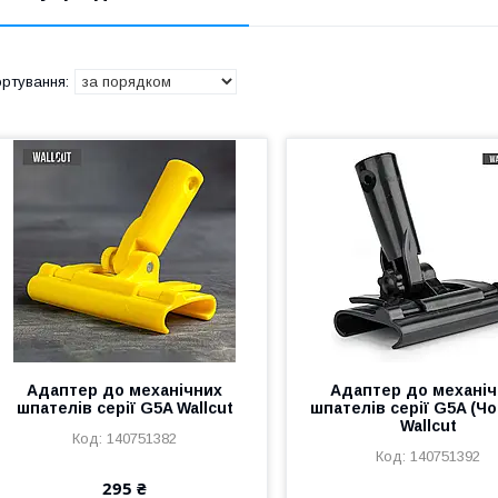
Адаптер до механічних
Адаптер до механі
шпателів серії G5A Wallcut
шпателів серії G5A (Чо
Wallcut
140751382
140751392
295 ₴