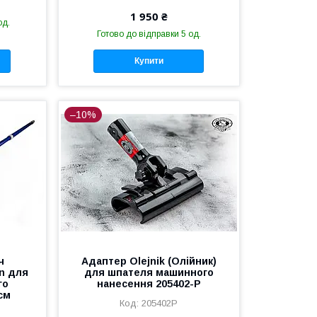
1 950 ₴
од.
Готово до відправки 5 од.
Купити
–10%
ч
Адаптер Olejnik (Олійник)
n для
для шпателя машинного
го
нанесення 205402-P
см
205402P