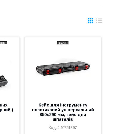
чних
Кейс для інструменту
рний )
пластиковий універсальний
850х290 мм, кейс для
шпателів
140751397