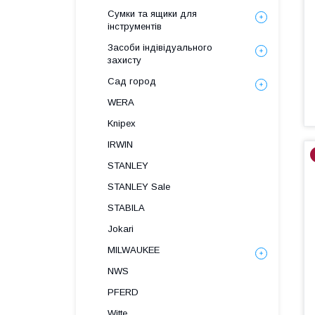
Сумки та ящики для
інструментів
Засоби індівідуального
захисту
Сад город
WERA
Knipex
IRWIN
STANLEY
STANLEY Sale
STABILA
Jokari
MILWAUKEE
NWS
PFERD
Witte