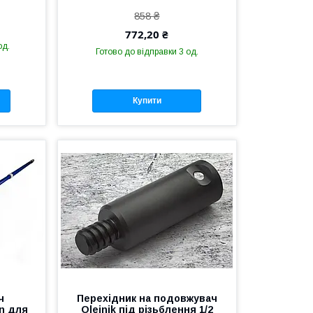
858 ₴
772,20 ₴
од.
Готово до відправки 3 од.
Купити
ч
Перехідник на подовжувач
n для
Olejnik під різьблення 1/2