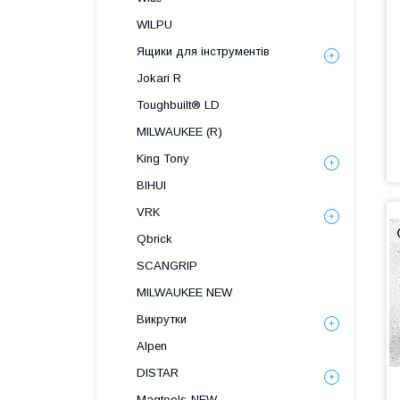
WILPU
Ящики для інструментів
Jokari R
Toughbuilt® LD
MILWAUKEE (R)
King Tony
BIHUI
VRK
Qbrick
SCANGRIP
MILWAUKEE NEW
Викрутки
Alpen
DISTAR
Magtools-NEW