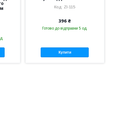
го
ZI-115
см
396 ₴
Готово до відправки 5 од.
д.
Купити