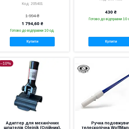
205401
430 ₴
1 994 ₴
Готово до відправки 10 
1 794,60 ₴
Готово до відправки 10 од.
Купити
Купити
–10%
Адаптер для механічних
Ручка подовжува
шпателів Olejnik (Олійник),
телескопічна WoffMan