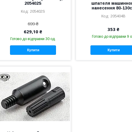
205402S
шпателя машинно
нанесення 80-130
205402S
205404B
699 ₴
353 ₴
629,10 ₴
Готово до відправки 9 о
Готово до відправки 30 од.
Купити
Купити