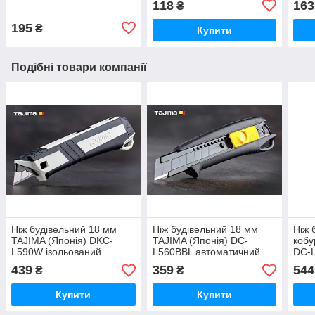
118
163
₴
195
₴
Купити
Подібні товари компанії
Ніж будівельний 18 мм
Ніж будівельний 18 мм
Ніж 
TAJIMA (Японія) DKC-
TAJIMA (Японія) DC-
кобу
L590W ізольований
L560BBL автоматичний
DC-
верхній автоматичний
фіксатор
авто
439
359
544
₴
₴
фіксатор
Купити
Купити