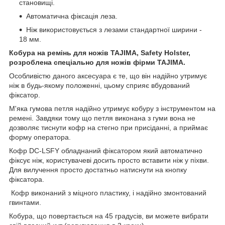
становищі.
Автоматична фіксація леза.
Ніж використовується з лезами стандартної ширини -
18 мм.
Кобура на ремінь для ножів TAJIMA, Safety Holster,
розроблена спеціально для ножів фірми TAJIMA.
Особливістю даного аксесуара є те, що він надійно утримує
ніж в будь-якому положенні, цьому сприяє вбудований
фіксатор.
М'яка гумова петля надійно утримує кобуру з інструментом на
ремені. Завдяки тому що петля виконана з гуми вона не
дозволяє тиснути кофр на стегно при присіданні, а приймає
форму оператора.
Кофр DC-LSFY обладнаний фіксатором який автоматично
фіксує ніж, користувачеві досить просто вставити ніж у піхви.
Для вилучення просто достатньо натиснути на кнопку
фіксатора.
Кофр виконаний з міцного пластику, і надійно змонтований
гвинтами.
Кобура, що повертається на 45 градусів, ви можете вибрати