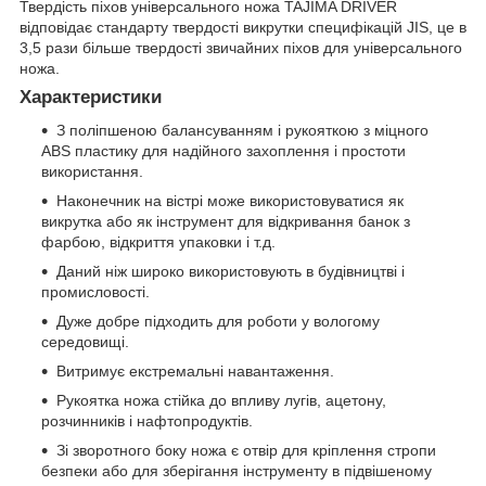
Твердість піхов універсального ножа TAJIMA DRIVER
відповідає стандарту твердості викрутки специфікацій JIS, це в
3,5 рази більше твердості звичайних піхов для універсального
ножа.
Характеристики
З поліпшеною балансуванням і рукояткою з міцного
ABS пластику для надійного захоплення і простоти
використання.
Наконечник на вістрі може використовуватися як
викрутка або як інструмент для відкривання банок з
фарбою, відкриття упаковки і т.д.
Даний ніж широко використовують в будівництві і
промисловості.
Дуже добре підходить для роботи у вологому
середовищі.
Витримує екстремальні навантаження.
Рукоятка ножа стійка до впливу лугів, ацетону,
розчинників і нафтопродуктів.
Зі зворотного боку ножа є отвір для кріплення стропи
безпеки або для зберігання інструменту в підвішеному