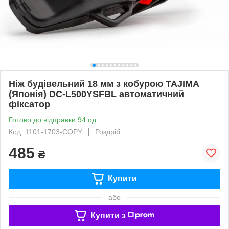
Ніж будівельний 18 мм з кобурою TAJIMA
(Японія) DC-L500YSFBL автоматичний
фіксатор
Готово до відправки 94 од.
Код: 1101-1703-COPY
Роздріб
485
₴
Купити
або
Купити з