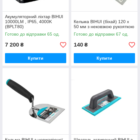
Акумуляторний ліхтар BIHUI
10000LM , IP65, 4000K
Кельма BIHUI (біхай) 120 х
(BPLT80)
50 мм з нековзкою рукояткою
Готово до відправки 65 од.
Готово до відправки 67 од.
7 200
140
₴
₴
Купити
Купити
Кельма BIHUI з нержавіючої
Шпатель затирочний BIHUI з