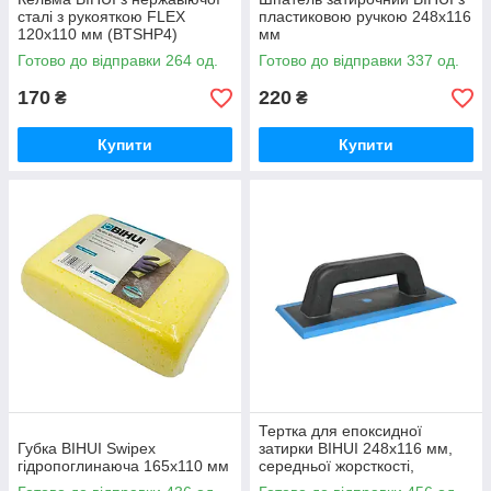
сталі з рукояткою FLEX
пластиковою ручкою 248х116
120х110 мм (BTSHP4)
мм
Готово до відправки 264 од.
Готово до відправки 337 од.
170
220
₴
₴
Купити
Купити
Тертка для епоксидної
Губка BIHUI Swipex
затирки BIHUI 248х116 мм,
гідропоглинаюча 165x110 мм
середньої жорсткості,
(CFHSL)