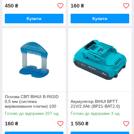
450
160
₴
₴
Купити
Купити
Основа СВП BIHUI B-RIGID
0,5 мм (система
Акумулятор BIHUI BPTT
вирівнювання плитки) 100
21V/2.0Ah (BP21-BAT2.0)
шт/уп (BLSS100)
Готово до відправки 207 од.
Готово до відправки 3 од.
160
1 550
₴
₴