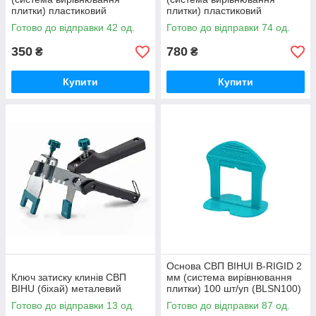
плитки) пластиковий
плитки) пластиковий
90x22x27 мм, 100 шт/уп.
90x22x27 мм, 250 шт/уп.
Готово до відправки 42 од.
Готово до відправки 74 од.
(BLSE100)
(BLSE250)
350
780
₴
₴
Купити
Купити
Основа СВП BIHUI B-RIGID 2
Ключ затиску клинів СВП
мм (система вирівнювання
BIHU (біхай) металевий
плитки) 100 шт/уп (BLSN100)
Готово до відправки 13 од.
Готово до відправки 87 од.