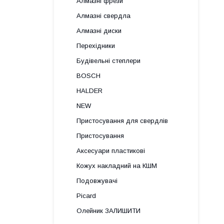
Алмазні фрези
Алмазні свердла
Алмазні диски
Перехідники
Будівельні степлери
BOSCH
HALDER
NEW
Пристосування для свердлів
Пристосування
Аксесуари пластикові
Кожух накладний на КШМ
Подовжувачі
Picard
Олейник ЗАЛИШИТИ