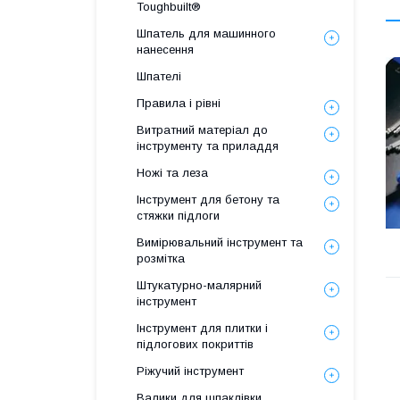
Toughbuilt®
Шпатель для машинного
нанесення
Шпателі
Правила і рівні
Витратний матеріал до
інструменту та приладдя
Ножі та леза
Інструмент для бетону та
стяжки підлоги
Вимірювальний інструмент та
розмітка
Штукатурно-малярний
інструмент
Інструмент для плитки і
підлогових покриттів
Ріжучий інструмент
Валики для шпаклівки