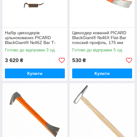
Набір цвяходерів
Цвяходер кований PICARD
цільнокованих PICARD
BlackGiant® №46X Flat-Bar
BlackGiant® №46Z Bar Т-
плоский профіль, 175 мм
профіль, 30/61/93 см
Готово до відправки 3 од.
Готово до відправки 5 од.
3 620
530
₴
₴
Купити
Купити