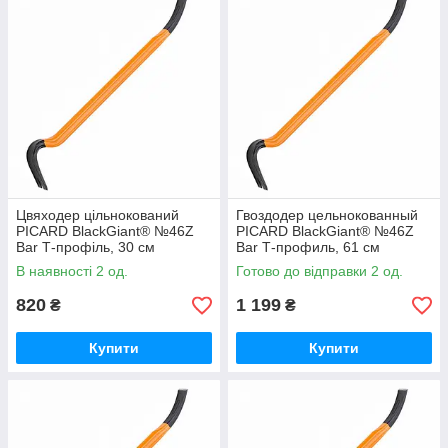
Цвяходер цільнокований
Гвоздодер цельнокованный
PICARD BlackGiant® №46Z
PICARD BlackGiant® №46Z
Bar Т-профіль, 30 см
Bar Т-профиль, 61 см
В наявності 2 од.
Готово до відправки 2 од.
820
1 199
₴
₴
Купити
Купити