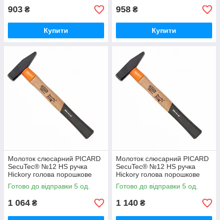
903
958
₴
₴
Купити
Купити
Молоток слюсарний PICARD
Молоток слюсарний PICARD
SecuTec® №12 HS ручка
SecuTec® №12 HS ручка
Hickory голова порошкове
Hickory голова порошкове
покриття 400 гр
покриття 500 гр
Готово до відправки 5 од.
Готово до відправки 5 од.
1 064
1 140
₴
₴