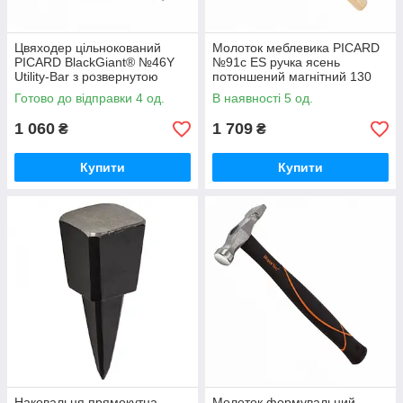
Цвяходер цільнокований
Молоток меблевика PICARD
PICARD BlackGiant® №46Y
№91c ES ручка ясень
Utility-Bar з розвернутою
потоншений магнітний 130
головою, 25 см, 0004699-002
гр, 0009141
Готово до відправки 4 од.
В наявності 5 од.
1 060
1 709
₴
₴
Купити
Купити
Наковальня прямокутна
Молоток формувальний