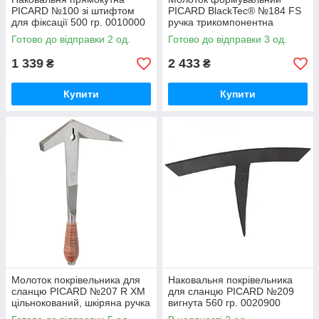
PICARD №100 зі штифтом
PICARD BlackTec® №184 FS
для фіксації 500 гр. 0010000
ручка трикомпонентна
армоване скловолокно 375
Готово до відправки 2 од.
Готово до відправки 3 од.
гр. 0018410-0375
1 339
2 433
₴
₴
Купити
Купити
Молоток покрівельника для
Наковальня покрівельника
сланцю PICARD №207 R XM
для сланцю PICARD №209
цільнокований, шкіряна ручка
вигнута 560 гр. 0020900
600 гр. 0020700-600