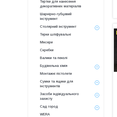
Тертки для нанесення
декоративних матеріалів
Шарнірно-губцевий
інструмент
Столярний інструмент
Терки шліфувальні
Міксери
Скребки
Валики та пензлі
Будівельна хімія
Монтажні пістолети
Сумки та ящики для
інструментів
Засоби індівідуального
захисту
Сад город
WERA