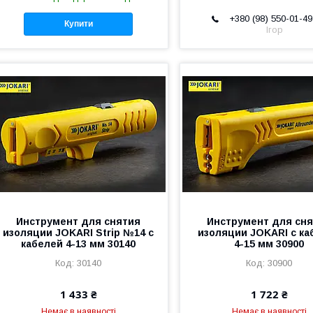
+380 (98) 550-01-49
Купити
Ігор
Инструмент для снятия
Инструмент для сн
изоляции JOKARI Strip №14 с
изоляции JOKARI с ка
кабелей 4-13 мм 30140
4-15 мм 30900
30140
30900
1 433 ₴
1 722 ₴
Немає в наявності
Немає в наявності