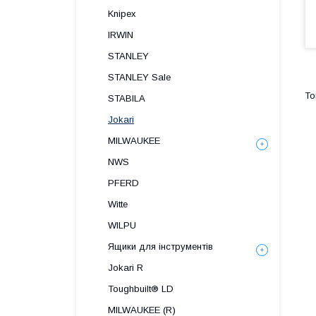
Knipex
IRWIN
STANLEY
STANLEY Sale
STABILA
Jokari
MILWAUKEE
NWS
PFERD
Witte
WILPU
Ящики для інструментів
Jokari R
Toughbuilt® LD
MILWAUKEE (R)