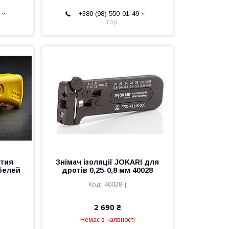
+380 (98) 550-01-49
Ігор
ятия
Знімач ізоляції JOKARI для
белей
дротів 0,25-0,8 мм 40028
40028-j
2 690 ₴
Немає в наявності