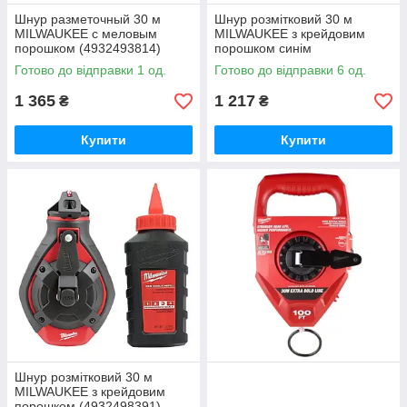
Шнур разметочный 30 м
Шнур розмітковий 30 м
MILWAUKEE с меловым
MILWAUKEE з крейдовим
порошком (4932493814)
порошком синім
(4932493815)
Готово до відправки 1 од.
Готово до відправки 6 од.
1 365
1 217
₴
₴
Купити
Купити
Шнур розмітковий 30 м
MILWAUKEE з крейдовим
порошком (4932498391)