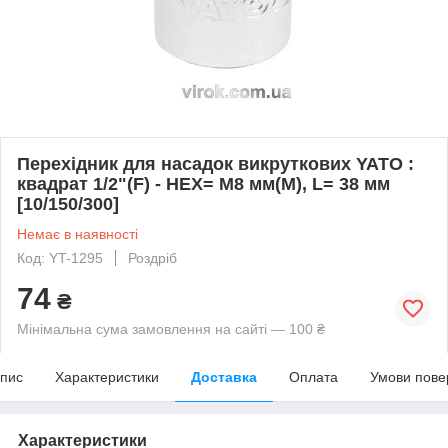
Перехідник для насадок викруткових YATO :
квадрат 1/2"(F) - HEX= M8 мм(M), L= 38 мм
[10/150/300]
Немає в наявності
Код: YT-1295
Роздріб
74
₴
Мінімальна сума замовлення на сайті — 100 ₴
пис
Характеристики
Доставка
Оплата
Умови пове
Характеристики