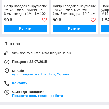
Набір насадок викруткових
Набір насадок викруткових
Набі
YATO : "HEX-TAMPER" 4 ,
YATO : "HEX TAMPER"
удар
6 мм, квадрат 1/4", L= 100
3мм,5мм, квадрат 1/4", L=
M19.
мм. 2 шт. [25/100]
100 мм. 2шт.[25/100]
Од. 
90
90
1 5
₴
₴
Купити
Купити
Про нас
98% позитивних з 1393 відгуків за рік
Працює з 22.07.2015
м. Київ
вул. Жмеринська 10а, Київ, Україна
Контакти
Сьогодні вихідний
Показати весь графік роботи