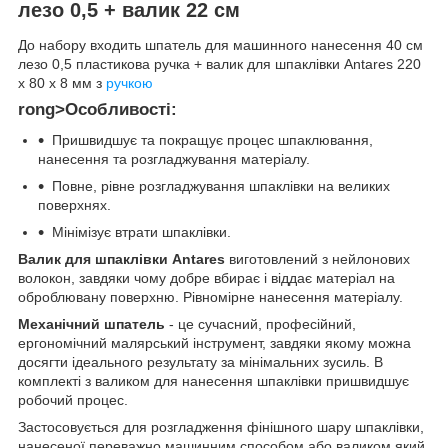
лезо 0,5 + валик 22 см
До набору входить шпатель для машинного нанесення 40 см
лезо 0,5 пластикова ручка + валик для шпаклівки Antares 220
х 80 х 8 мм з
ручкою
rong>Особливості:
Пришвидшує та покращує процес шпаклювання,
нанесення та розгладжування матеріалу.
Повне, рівне розгладжування шпаклівки на великих
поверхнях.
Мінімізує втрати шпаклівки.
Валик для шпаклівки Antares
виготовлений з нейлонових
волокон, завдяки чому добре вбирає і віддає матеріал на
оброблювану поверхню. Рівномірне нанесення матеріалу.
Механічний шпатель
- це сучасний, професійний,
ергономічний малярський інструмент, завдяки якому можна
досягти ідеального результату за мінімальних зусиль.
В
комплекті з валиком для нанесення шпаклівки пришвидшує
робочий процес.
Застосовується для розгладження фінішного шару шпаклівки,
нанесеної переважно машинним способом або валиком який