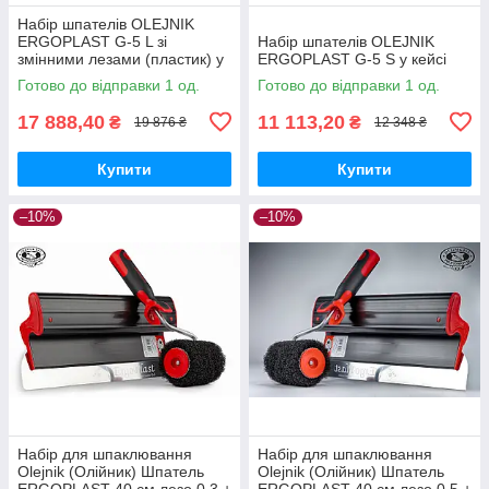
Набір шпателів OLEJNIK
ERGOPLAST G-5 L зі
Набір шпателів OLEJNIK
змінними лезами (пластик) у
ERGOPLAST G-5 S у кейсі
кейсі
Готово до відправки 1 од.
Готово до відправки 1 од.
17 888,40
11 113,20
₴
₴
19 876 ₴
12 348 ₴
Купити
Купити
–10%
–10%
Набір для шпаклювання
Набір для шпаклювання
Olejnik (Олійник) Шпатель
Olejnik (Олійник) Шпатель
ERGOPLAST 40 см лезо 0,3 +
ERGOPLAST 40 см лезо 0,5 +