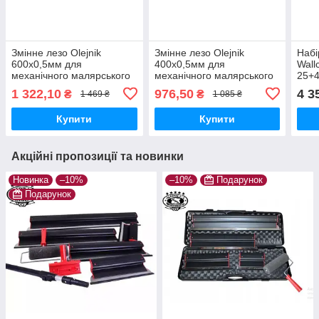
Змінне лезо Olejnik
Змінне лезо Olejnik
Набі
600х0,5мм для
400х0,5мм для
Wall
механічного малярського
механічного малярського
25+4
шпателя із пластиковою
шпателя із пластиковою
подо
1 322,10
976,50
4 3
₴
₴
1 469 ₴
1 085 ₴
ручкою 1239600GB5P
ручкою 1239400GB5P
ада
Купити
Купити
Акційні пропозиції та новинки
Новинка
–10%
–10%
Подарунок
Подарунок