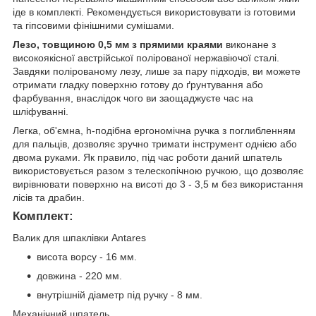
іде в комплекті. Рекомендується використовувати із готовими
та гіпсовими фінішними сумішами.
Лезо, товщиною 0,5 мм з прямими краями
виконане з
високоякісної австрійської полірованої нержавіючої сталі.
Завдяки полірованому лезу, лише за пару підходів, ви можете
отримати гладку поверхню готову до ґрунтування або
фарбування, внаслідок чого ви заощаджуєте час на
шліфуванні.
Легка, об'ємна, h-подібна ергономічна ручка з поглибленням
для пальців, дозволяє зручно тримати інструмент однією або
двома руками. Як правило, під час роботи даний шпатель
використовується разом з телескопічною ручкою, що дозволяє
вирівнювати поверхню на висоті до 3 - 3,5 м без використання
лісів та драбин.
Комплект:
Валик для шпаклівки Antares
висота ворсу - 16 мм.
довжина - 220 мм.
внутрішній діаметр під ручку - 8 мм.
Механічний шпатель