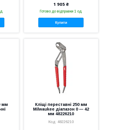
1 905 ₴
д.
Готово до відправки 1 од.
Купити
0 мм
Кліщі переставні 250 мм
чні
Milwaukee діапазон 0 — 42
мм 48226210
48226210