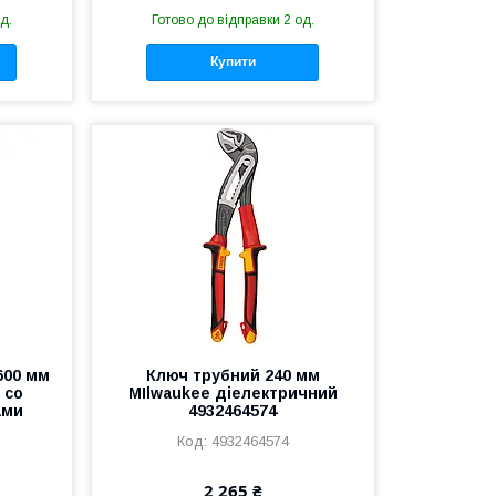
д.
Готово до відправки 2 од.
Купити
600 мм
Ключ трубний 240 мм
 со
MIlwaukee діелектричний
ами
4932464574
4932464574
2 265 ₴