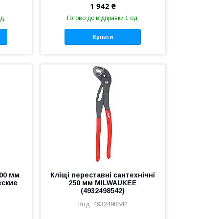
1 942 ₴
д.
Готово до відправки 1 од.
Купити
00 мм
Кліщі переставні сантехнічні
еские
250 мм MILWAUKEE
(4932498542)
4932498542