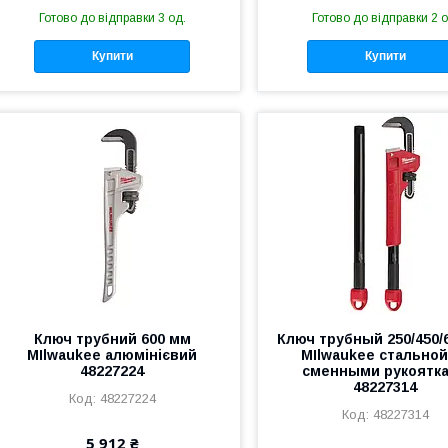
Готово до відправки 3 од.
Готово до відправки 2 о
Купити
Купити
Ключ трубний 600 мм
Ключ трубный 250/450/
MIlwaukee алюмінієвий
MIlwaukee стальной
48227224
сменными рукоятк
48227314
48227224
48227314
5 912 ₴