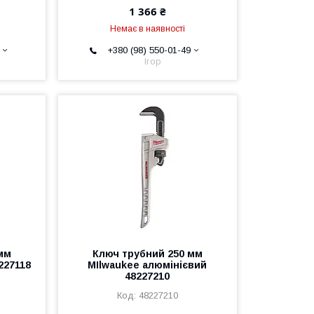
1 366 ₴
Немає в наявності
+380 (98) 550-01-49
Ігор
мм
Ключ трубний 250 мм
227118
MIlwaukee алюмінієвий
48227210
48227210