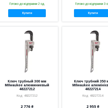
Готово до відправки 2 од.
Готово до відправки 3 о
Купити
Купити
Ключ трубный 300 мм
Ключ трубний 350 
MIlwaukee алюминиевый
MIlwaukee алюмініє
48227212
48227214
48227212
48227214
2 776 ₴
2 955 ₴