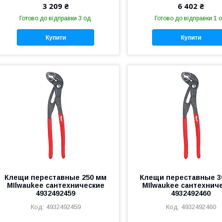
3 209 ₴
6 402 ₴
Готово до відправки 3 од.
Готово до відправки 1 о
Купити
Купити
Клещи переставные 250 мм
Клещи переставные 3
MIlwaukee сантехнические
MIlwaukee сантехнич
4932492459
4932492460
4932492459
4932492460