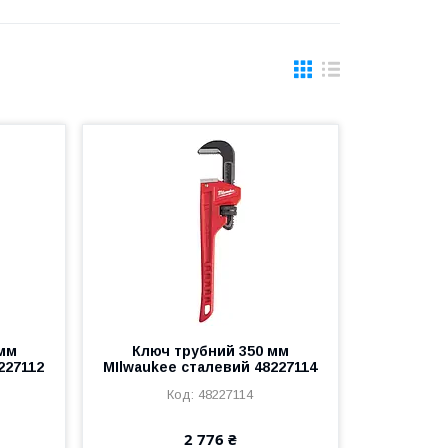
 мм
Ключ трубний 350 мм
227112
MIlwaukee сталевий 48227114
48227114
2 776 ₴