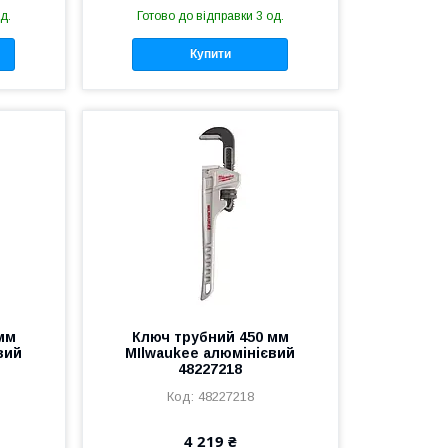
д.
Готово до відправки 3 од.
Купити
мм
Ключ трубний 450 мм
вий
MIlwaukee алюмінієвий
48227218
48227218
4 219 ₴