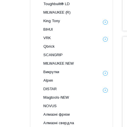
Toughbuilt® LD
MILWAUKEE (R)
King Tony
BIHUI
VRK
Qbrick
SCANGRIP
MILWAUKEE NEW
Викрутки
Alpen
DISTAR
Magtools-NEW
NOVUS
Алмазні фрези
Алмазні свердла