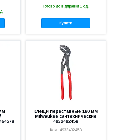
Готово до відправки 1 од.
д.
Купити
мм
Клещи переставные 180 мм
й
MIlwaukee сантехнические
464578
4932492458
4932492458