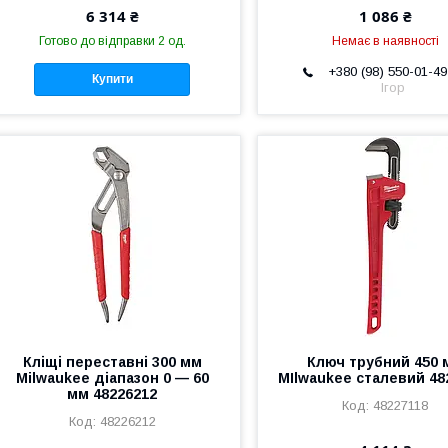
6 314 ₴
1 086 ₴
Готово до відправки 2 од.
Немає в наявності
+380 (98) 550-01-49
Купити
Ігор
Кліщі переставні 300 мм
Ключ трубний 450 
Milwaukee діапазон 0 — 60
MIlwaukee сталевий 48
мм 48226212
48227118
48226212