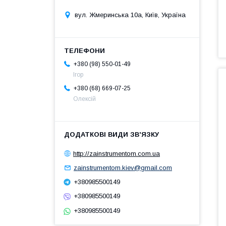
вул. Жмеринська 10а, Київ, Україна
+380 (98) 550-01-49
Ігор
+380 (68) 669-07-25
Олексій
http://zainstrumentom.com.ua
zainstrumentom.kiev@gmail.com
+380985500149
+380985500149
+380985500149