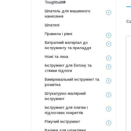
Toughbuilt®
Шпатель для машинного
нанесення
Шпателі
Правила і рівні
Витратний матеріал до
інструменту та приладдя
Ножі та леза
Інструмент для бетону та
стяжки підлоги
Вимірювальний інструмент та
розмітка
Штукатурно-малярний
інструмент
Інструмент для плитки і
підлогових покриттів
Ріжучий інструмент
Валики для шпаклівки