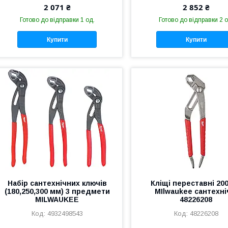
2 071 ₴
2 852 ₴
Готово до відправки 1 од.
Готово до відправки 2 о
Купити
Купити
Набір сантехнічних ключів
Кліщі переставні 20
(180,250,300 мм) 3 предмети
MIlwaukee сантехні
MILWAUKEE
48226208
4932498543
48226208