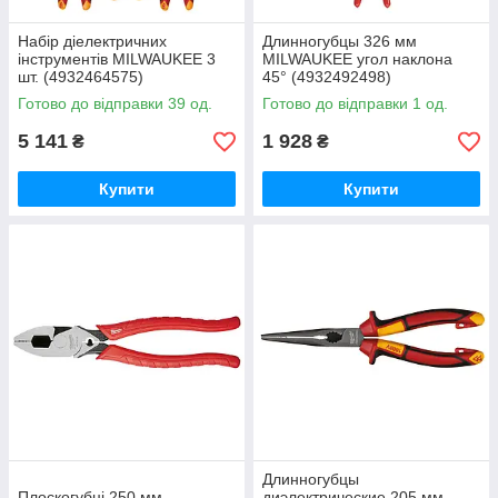
Набір діелектричних
Длинногубцы 326 мм
інструментів MILWAUKEE 3
MILWAUKEE угол наклона
шт. (4932464575)
45° (4932492498)
Готово до відправки 39 од.
Готово до відправки 1 од.
5 141
1 928
₴
₴
Купити
Купити
Длинногубцы
Плоскогубці 250 мм
диэлектрические 205 мм