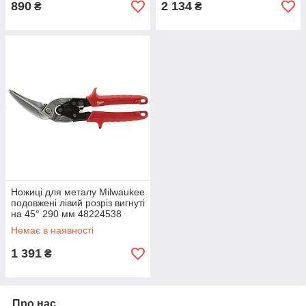
890
2 134
₴
₴
Ножиці для металу Milwaukee
подовжені лівий розріз вигнуті
на 45° 290 мм 48224538
Немає в наявності
1 391
₴
Про нас