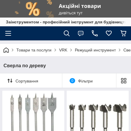
Заінструментом - професійний інструмент для будівництва
Товари та послуги
VRK
Режущий инструмент
Све
Сверла по дереву
Сортування
0
Фільтри