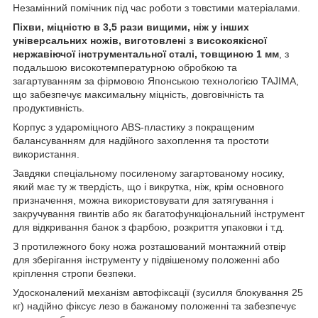
Незамінний помічник під час роботи з товстими матеріалами.
Піхви, міцністю в 3,5 рази вищими, ніж у інших
універсальних ножів, виготовлені з високоякісної
нержавіючої інструментальної сталі, товщиною 1 мм
, з
подальшою високотемпературною обробкою та
загартуванням за фірмовою Японською технологією TAJIMA,
що забезпечує максимальну міцність, довговічність та
продуктивність.
Корпус з удароміцного ABS-пластику з покращеним
балансуванням для надійного захоплення та простоти
використання.
Завдяки спеціальному посиленому загартованому носику,
який має ту ж твердість, що і викрутка, ніж, крім основного
призначення, можна використовувати для затягування і
закручування гвинтів або як багатофункціональний інструмент
для відкривання банок з фарбою, розкриття упаковки і т.д.
З протилежного боку ножа розташований монтажний отвір
для зберігання інструменту у підвішеному положенні або
кріплення стропи безпеки.
Удосконалений механізм автофіксації (зусилля блокування 25
кг) надійно фіксує лезо в бажаному положенні та забезпечує