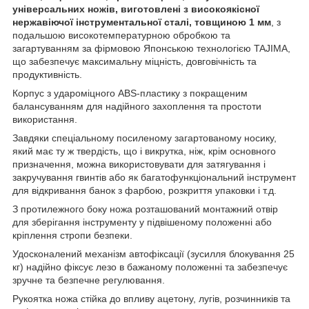
універсальних ножів, виготовлені з високоякісної
нержавіючої інструментальної сталі, товщиною 1 мм
, з
подальшою високотемпературною обробкою та
загартуванням за фірмовою Японською технологією TAJIMA,
що забезпечує максимальну міцність, довговічність та
продуктивність.
Корпус з удароміцного ABS-пластику з покращеним
балансуванням для надійного захоплення та простоти
використання.
Завдяки спеціальному посиленому загартованому носику,
який має ту ж твердість, що і викрутка, ніж, крім основного
призначення, можна використовувати для затягування і
закручування гвинтів або як багатофункціональний інструмент
для відкривання банок з фарбою, розкриття упаковки і т.д.
З протилежного боку ножа розташований монтажний отвір
для зберігання інструменту у підвішеному положенні або
кріплення стропи безпеки.
Удосконалений механізм автофіксації (зусилля блокування 25
кг) надійно фіксує лезо в бажаному положенні та забезпечує
зручне та безпечне регулювання.
Рукоятка ножа стійка до впливу ацетону, лугів, розчинників та