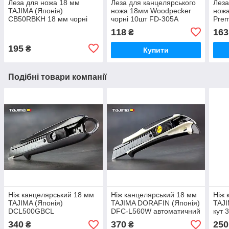
Леза для ножа 18 мм
Леза для канцелярського
Леза
TAJIMA (Японія)
ножа 18мм Woodpecker
нож
CB50RBKH 18 мм чорні
чорні 10шт FD-305A
Prem
сегментні 10 шт
B50
118
163
₴
195
₴
Купити
Подібні товари компанії
Ніж канцелярський 18 мм
Ніж канцелярський 18 мм
Ніж 
TAJIMA (Японія)
TAJIMA DORAFIN (Японія)
TAJI
DCL500GBCL
DFC-L560W автоматичний
кут 
автоматичний фіксатор
фіксатор
фікс
340
370
250
₴
₴